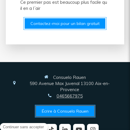
Ce premier pas est beaucoup plus facile qu
il en a l´air
Contactez-moi pour un bilan gratuit
Consuelo Rauen
590 Avenue Max Juvenal
13100
Aix-en-
Provence
0465667975
Écrire à Consuelo Rauen